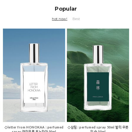
Popular
hot now!
Best
◇letter from HONOKAA : perfumed
◇삼림 : perfumed spray 50ml 발리 우붓
spray 레터프롬 호노카아 50ml
의 숲 50ml