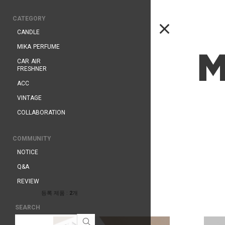
CATEGORY
CANDLE
MIKA PERFUME
CAR AIR
FRESHNER
ACC
VINTAGE
COLLABORATION
COMMUNITY
NOTICE
Q&A
REVIEW
등록 제품 :
2
개
SEARCH