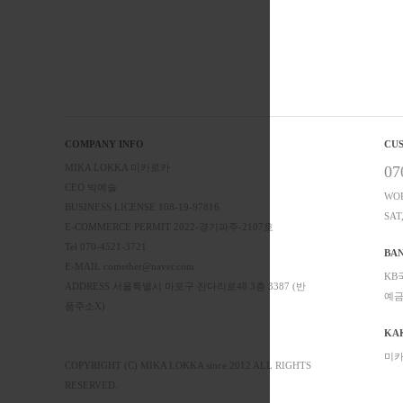
COMPANY INFO
CU
MIKA LOKKA 미카로카
07
CEO 박예슬
WOR
BUSINESS LICENSE 108-19-97816
SAT
E-COMMERCE PERMIT 2022-경기파주-2107호
Tel 070-4521-3721
BA
E-MAIL comether@naver.com
KB국
ADDRESS 서울특별시 마포구 잔다리로48 3층 3387 (반
예금
품주소X)
KA
미카
COPYRIGHT (C) MIKA LOKKA since 2012 ALL RIGHTS
RESERVED.