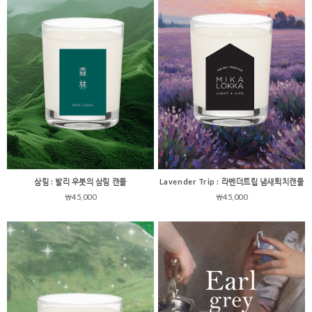
삼림 : 발리 우붓의 삼림 캔들
Lavender Trip : 라벤더트립 냄새퇴치캔들
￦45,000
￦45,000