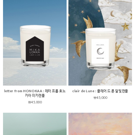
letter from HONOKAA : 레터 프롬 호노
clair de Lune : 클레어 드 룬 달빛캔들
카아 미카캔들
￦45,000
￦45,000