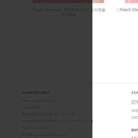
Peach Chemistry : 피치케미스트리 소이캔들
◇Peach Che
45,000원
COMPANY INFO
CU
MIKA LOKKA 미카로카
07
CEO 박예슬
WOR
BUSINESS LICENSE 108-19-97816
SAT
E-COMMERCE PERMIT 2022-경기파주-2107호
Tel 070-4521-3721
BA
E-MAIL comether@naver.com
KB국