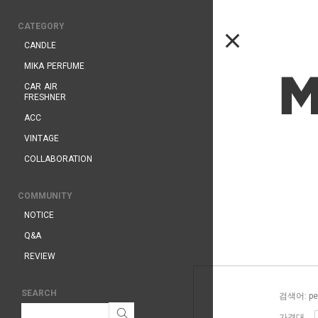
CATEGORY
CANDLE
MIKA PERFUME
CAR AIR
FRESHNER
ACC
VINTAGE
COLLABORATION
COMMUNITY
NOTICE
Q&A
REVIEW
SEARCH
검색어: pe
가격대