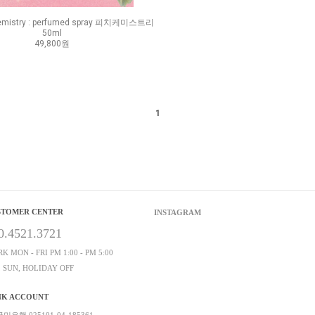
mistry : perfumed spray 피치케미스트리
50ml
49,800원
1
STOMER CENTER
INSTAGRAM
0.4521.3721
K MON - FRI PM 1:00 - PM 5:00
, SUN, HOLIDAY OFF
NK ACCOUNT
민은행 025101-04-185361