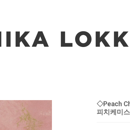
◇Peach Ch
피치케미스트