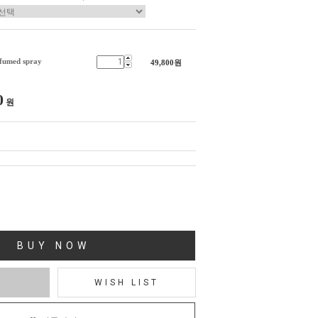
fumed spray
49,800
원
0
원
BUY NOW
T
WISH LIST