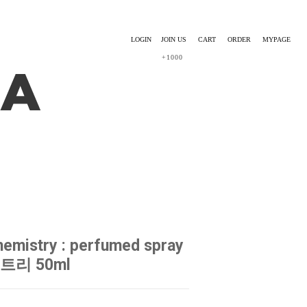
LOGIN
JOIN US
CART
ORDER
MYPAGE
+1000
emistry : perfumed spray
리 50ml