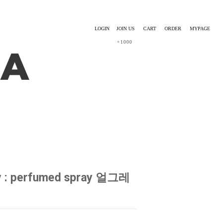
LOGIN
JOIN US
CART
ORDER
MYPAGE
+1000
y : perfumed spray 얼그레