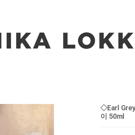
◇Earl Gre
이 50ml