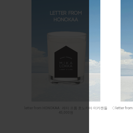
letter from HONOKAA : 레터 프롬 호노카아 미카캔들
◇letter fr
45,000원