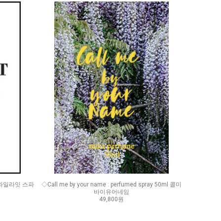
ay 트와일라잇 스파
◇Call me by your name : perfumed spray 50ml 콜미
바이유어네임
49,800원