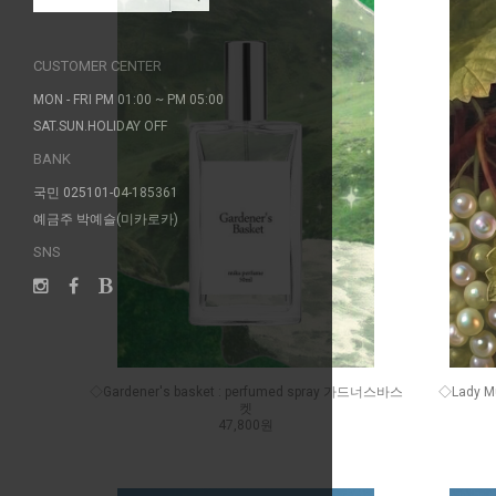
CUSTOMER CENTER
MON - FRI PM 01:00 ~ PM 05:00
SAT.SUN.HOLIDAY OFF
BANK
국민 025101-04-185361
예금주 박예슬(미카로카)
SNS
◇Gardener's basket : perfumed spray 가드너스바스
◇Lady M
켓
47,800원