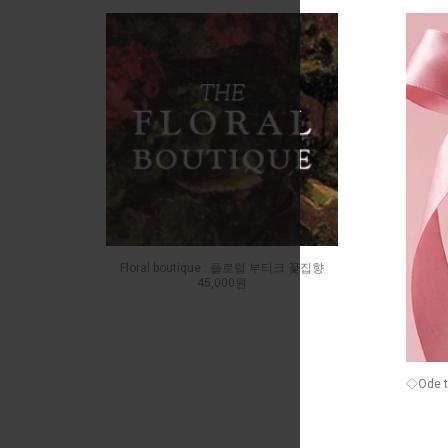
Floral boutique : 플로럴 부티크 꽃집향
45,000원
◇Ode t