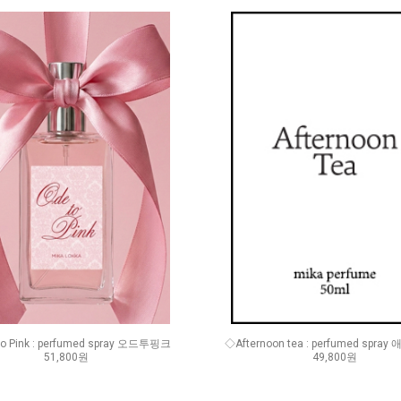
o Pink : perfumed spray 오드투핑크
◇Afternoon tea : perfumed spr
51,800원
49,800원