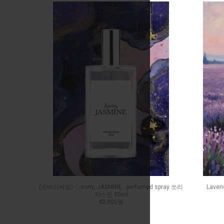
(굿바이세일) ◇sorry, JASMINE : perfumed spray 쏘리
Lave
쟈스민 50ml
43,800원