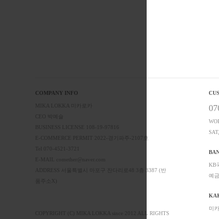
COMPANY INFO
CU
MIKA LOKKA 미카로카
07
CEO 박예슬
WOR
BUSINESS LICENSE 108-19-97816
SAT
E-COMMERCE PERMIT 2022-경기파주-2107호
Tel 070-4521-3721
BA
E-MAIL comether@naver.com
KB국
ADDRESS 서울특별시 마포구 잔다리로48 3층 3387 (반
예금
품주소X)
KA
미카
COPYRIGHT (C) MIKA LOKKA since 2012 ALL RIGHTS