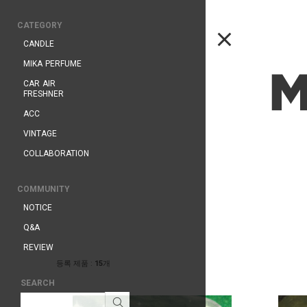
CATEGORY
CANDLE
MIKA PERFUME
CAR AIR
FRESHNER
ACC
VINTAGE
COLLABORATION
COMMUNITY
NOTICE
Q&A
REVIEW
등록 제품 :
15
개
SEARCH