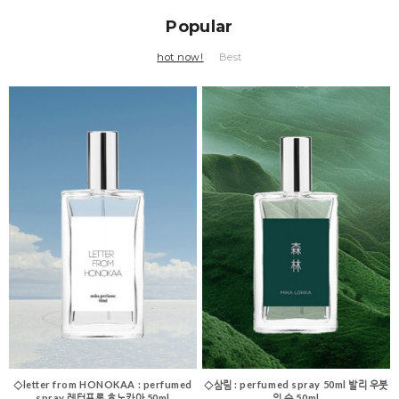
Popular
hot now!
Best
◇letter from HONOKAA : perfumed
◇삼림 : perfumed spray 50ml 발리 우붓
spray 레터프롬 호노카아 50ml
의 숲 50ml