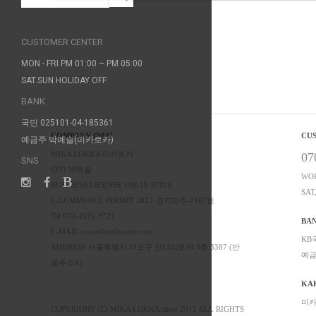
CUSTOMER CENTER
MON - FRI PM 01:00 ~ PM 05:00
SAT.SUN.HOLIDAY OFF
BANK
국민 025101-04-185361
COMPANY INFO
CU
예금주 박예슬(미카로카)
MIKA LOKKA 미카로카
07
SNS
CEO 박예슬
WOR
BUSINESS LICENSE 108-19-97816
SAT
E-COMMERCE PERMIT 2022-경기파주-2107호
Tel 070-4521-3721
BA
E-MAIL comether@naver.com
KB국
ADDRESS 서울특별시 마포구 잔다리로48 3층 3387 (반
예금
품주소X)
KA
미카
COPYRIGHT (C) MIKA LOKKA since 2012 ALL RIGHTS