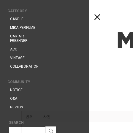
CATEGORY
CANDLE
MIKA PERFUME
CAR AIR
FRESHNER
ACC
VINTAGE
COLLABORATION
COMMUNITY
NOTICE
Q&A
REVIEW
번호
사진
SEARCH