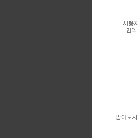
시향지
만약
받아보시고