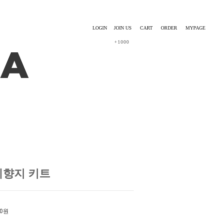
LOGIN
JOIN US
CART
ORDER
MYPAGE
+1000
시향지 키트
0
원