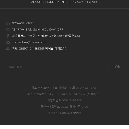
ABOUT
/
AGREEMENT
/
PRIVACY
/
PC Ver.
070-4521-3721
13-17PM SAT, SUN, HOLIDAY OFF
서울특별시 마포구 잔다리로48 3층 3387 (반품주소X)
comether@naver.com
국민 025101-04-185361 박예슬(미카로카)
SEARCH
상호 미카로카 | 대표 박예슬 | 전화 070-4521-3721
주소 서울특별시 마포구 잔다리로48 3층 3387 (반품주소X)
사업자번호 108-19-97816
통신판매업번호 2022-경기파주-2107
개인정보관리책임자 박예슬