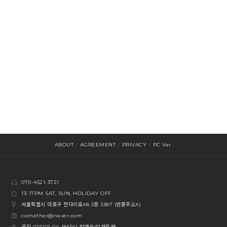
ABOUT
/
AGREEMENT
/
PRIVACY
/
PC Ver.
070-4521-3721
13-17PM SAT, SUN, HOLIDAY OFF
서울특별시 마포구 잔다리로48 3층 3387 (반품주소X)
comether@naver.com
국민 025101-04-185361 박예슬(미카로카)