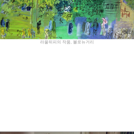
라울뒤피의 작품, 볼로뉴거리