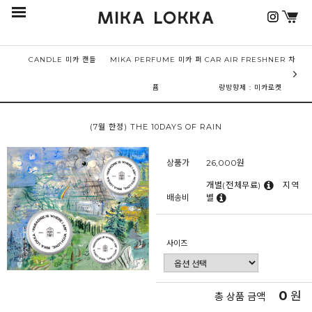
CANDLE 미카 캔들
MIKA PERFUME 미카 퍼
CAR AIR FRESHNER 차
퓸
량방향제 : 미카로켓
(7월 한정) THE 10DAYS OF RAIN
상품가
26,000
원
개별(전체무료)
지역
배송비
별
사이즈
0
원
총 상품 금액