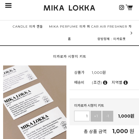
CANDLE 미카 캔들
MIKA PERFUME 미카 퍼
CAR AIR FRESHNER 차
퓸
량방향제 : 미카로켓
미카로카 시향지 키트
상품가
1,000
원
배송비
(조건)
지역별
미카로카 시향지 키트
1,000
원
+1
-1
1,000
원
총 상품 금액