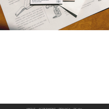
ABOUT
/
AGREEMENT
/
PRIVACY
/
PC Ver.