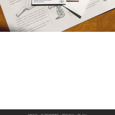
ABOUT
/
AGREEMENT
/
PRIVACY
/
PC Ver.