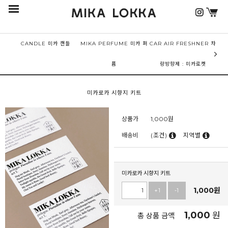
CANDLE 미카 캔들
MIKA PERFUME 미카 퍼
CAR AIR FRESHNER 차
퓸
량방향제 : 미카로켓
미카로카 시향지 키트
상품가
1,000
원
배송비
(조건)
지역별
미카로카 시향지 키트
1,000
원
+1
-1
1,000
원
총 상품 금액