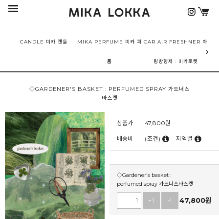
CANDLE 미카 캔들
MIKA PERFUME 미카 퍼
CAR AIR FRESHNER 차
퓸
량방향제 : 미카로켓
◇GARDENER'S BASKET : PERFUMED SPRAY 가드너스
바스켓
상품가
47,800
원
배송비
(조건)
지역별
◇Gardener's basket :
perfumed spray 가드너스바스켓
47,800
원
+1
-1