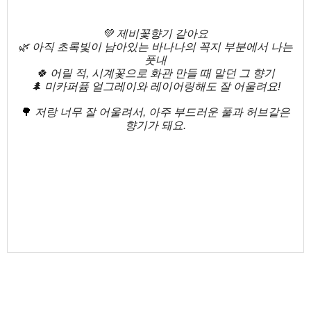
💚 제비꽃향기 같아요
🌿 아직 초록빛이 남아있는 바나나의 꼭지 부분에서 나는
풋내
🍀 어릴 적, 시계꽃으로 화관 만들 때 맡던 그 향기
🌲 미카퍼퓸 얼그레이와 레이어링해도 잘 어울려요!
🌳
저랑 너무 잘 어울려서, 아주 부드러운 풀과 허브같은
향기가 돼요.