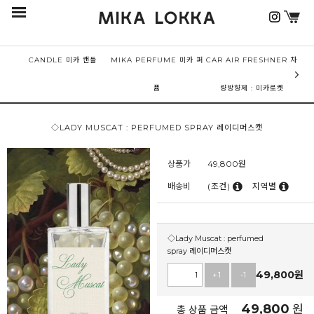
CANDLE 미카 캔들
MIKA PERFUME 미카 퍼
CAR AIR FRESHNER 차
퓸
량방향제 : 미카로켓
◇LADY MUSCAT : PERFUMED SPRAY 레이디머스캣
상품가
49,800
원
배송비
(조건)
지역별
◇Lady Muscat : perfumed
spray 레이디머스캣
49,800
원
+1
-1
49,800
원
총 상품 금액