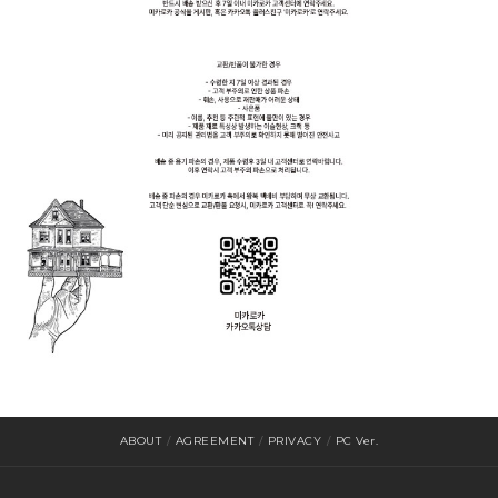
ABOUT
/
AGREEMENT
/
PRIVACY
/
PC Ver.