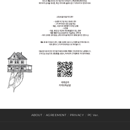
ABOUT
/
AGREEMENT
/
PRIVACY
/
PC Ver.